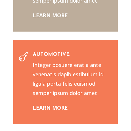
semper ipsum dolor amet
LEARN MORE
AUTOMOTIVE

Integer posuere erat a ante
venenatis dapib estibulum id
ligula porta felis euismod
semper ipsum dolor amet
LEARN MORE