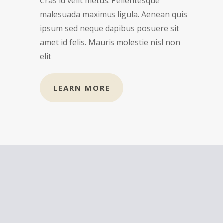
Cras id velit metus. Pellentesque
malesuada maximus ligula. Aenean quis
ipsum sed neque dapibus posuere sit
amet id felis. Mauris molestie nisl non
elit
LEARN MORE