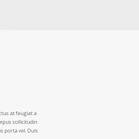
ctus at feugiat a
mpus sollicitudin
us porta vel. Duis