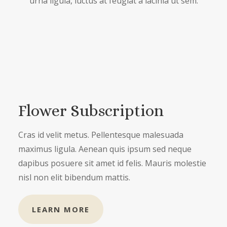
urna ligula, luctus at feugiat a lacinia ut sem.
Flower Subscription
Cras id velit metus. Pellentesque malesuada
maximus ligula. Aenean quis ipsum sed neque
dapibus posuere sit amet id felis. Mauris molestie
nisl non elit bibendum mattis.
LEARN MORE