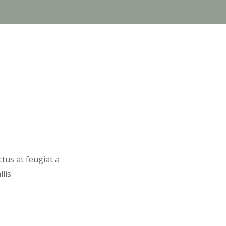
ctus at feugiat a
lis.